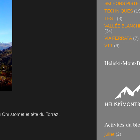
SKI HORS PISTE
TECHNIQUES
(1
TEST
(8)
VALLÉE BLANCH
(34)
VIA FERRATA
(7)
VTT
(9)
Heliski-Mont-B
 Christomet et tête du Torraz.
Activités du bl
juillet
(2)