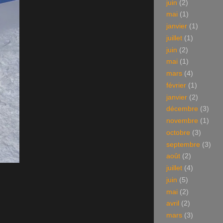
juin
(2)
mai
(1)
janvier
(1)
juillet
(1)
juin
(2)
mai
(1)
mars
(4)
février
(1)
janvier
(2)
décembre
(3)
novembre
(1)
octobre
(3)
septembre
(3)
août
(2)
juillet
(4)
juin
(5)
mai
(2)
avril
(2)
mars
(3)