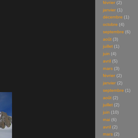
février
(2)
janvier
(1)
décembre
(1)
octobre
(4)
septembre
(6)
août
(3)
juillet
(1)
juin
(4)
avril
(5)
mars
(3)
février
(2)
janvier
(2)
septembre
(1)
août
(2)
juillet
(2)
juin
(10)
mai
(6)
avril
(2)
mars
(2)