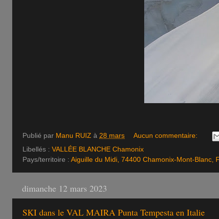
Publié par
Manu RUIZ
à
28 mars
Aucun commentaire:
Libellés :
VALLÉE BLANCHE Chamonix
Pays/territoire :
Aiguille du Midi, 74400 Chamonix-Mont-Blanc, 
dimanche 12 mars 2023
SKI dans le VAL MAIRA Punta Tempesta en Italie