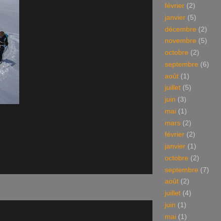
février
(2)
janvier
(5)
décembre
(2)
novembre
(5)
octobre
(2)
septembre
(6)
août
(1)
juillet
(5)
juin
(3)
mai
(1)
mars
(2)
février
(2)
janvier
(1)
octobre
(2)
septembre
(7)
août
(2)
juillet
(4)
juin
(1)
mai
(1)