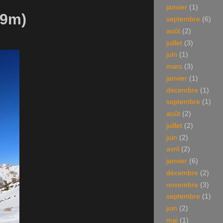
janvier
(1)
79m)
septembre
(6)
août
(2)
juillet
(3)
juin
(1)
mars
(3)
janvier
(1)
décembre
(1)
septembre
(1)
août
(2)
juillet
(2)
juin
(2)
avril
(2)
janvier
(6)
décembre
(2)
novembre
(3)
septembre
(1)
juin
(2)
mai
(1)