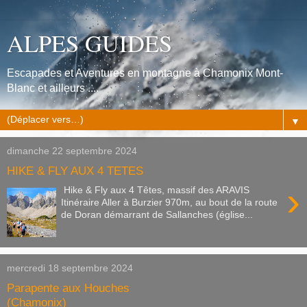
ALPES GUIDES
Escapades et Aventures en montagne à Chamonix Mont-
Blanc et ailleurs ....
▼
dimanche 22 septembre 2024
HIKE & FLY AUX 4 TETES
›
Hike & Fly aux 4 Têtes, massif des ARAVIS
Itinéraire Aller à Burzier 970m, au bout de la route
de Doran démarrant de Sallanches (église...
mercredi 18 septembre 2024
Parapente aux Houches
(Chamonix)