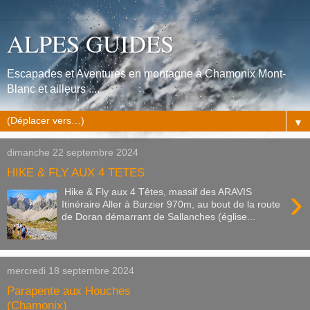
ALPES GUIDES
Escapades et Aventures en montagne à Chamonix Mont-
Blanc et ailleurs ....
▼
dimanche 22 septembre 2024
HIKE & FLY AUX 4 TETES
›
Hike & Fly aux 4 Têtes, massif des ARAVIS
Itinéraire Aller à Burzier 970m, au bout de la route
de Doran démarrant de Sallanches (église...
mercredi 18 septembre 2024
Parapente aux Houches
(Chamonix)