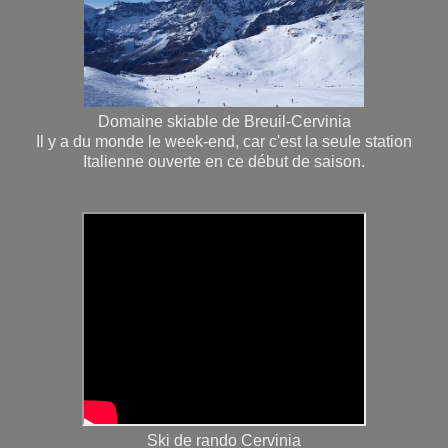
Domaine skiable de Breuil-Cervinia
Il y a du monde le week-end, car c'est la seule station
Italienne ouverte en ce début de saison.
Ski de rando Cervinia